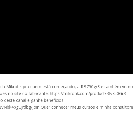
a da Mikrotik pra quem está começando, a RB750gr3 e também vem
ões no site do fabricante: https://mikrotik.com/product/RB750Gr3
este canal e ganhe benefícios:
VNbk4bgCjrdbg/join Quer conhecer meus cursos e minha consultori