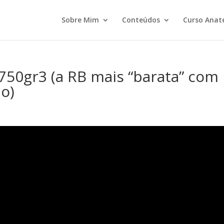
Sobre Mim
Conteúdos
Curso Anat
750gr3 (a RB mais “barata” com
io)