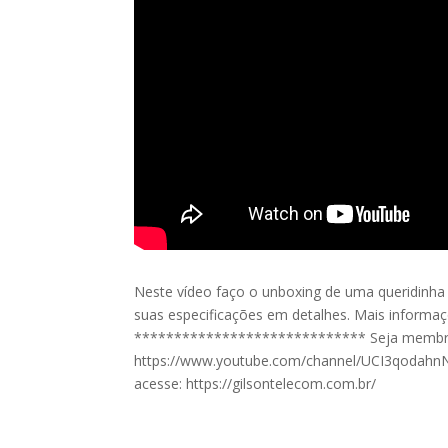
Neste vídeo faço o unboxing de uma queridinh
suas especificações em detalhes. Mais informaç
***************************** Seja membro d
https://www.youtube.com/channel/UCI3qodahnN
acesse: https://gilsontelecom.com.br/