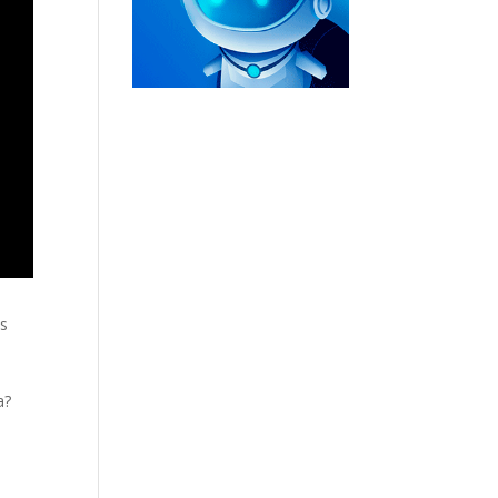
os
a?