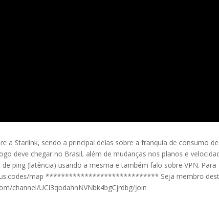
e a Starlink, sendo a principal delas sobre a franquia de consumo de
ogo deve chegar no Brasil, além de mudanças nos planos e velocida
 de ping (latência) usando a mesma e também falo sobre VPN. Para
://plus.codes/map ***************************** Seja membro des
e.com/channel/UCI3qodahnNVNbk4bgCjrdbg/join