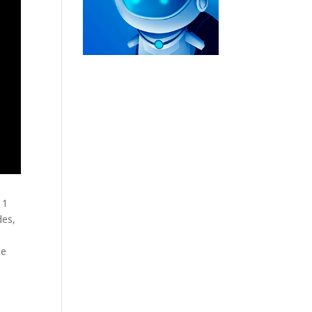
 1
des,
te