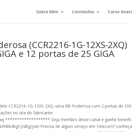
Sobre Mim
Conteúdos
Curso Anat
derosa (CCR2216-1G-12XS-2XQ)
GIGA e 12 portas de 25 GIGA
odelo CCR2216-1G-12XS-2XQ, uma RB Poderosa com 2 portas de 100
ações no site do fabricante:
_2xq ******************* Seja membro deste canal e ganhe benefíc
VNbk4bgCjrdbg/join Precisa de algum serviço em Telecom? conheç