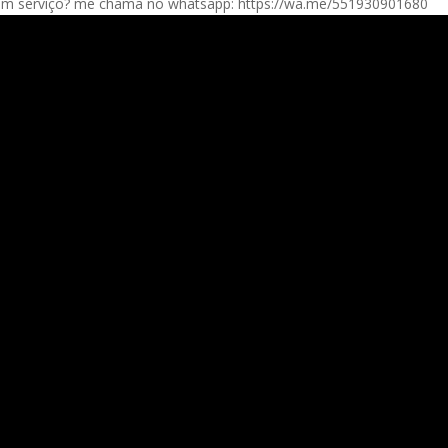
gum serviço? me chama no whatsapp: https://wa.me/551930901680