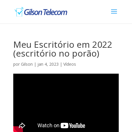
Meu Escritório em 2022
(escritório no porão)
por
Gilson
|
jan 4, 2023
|
Vídeos